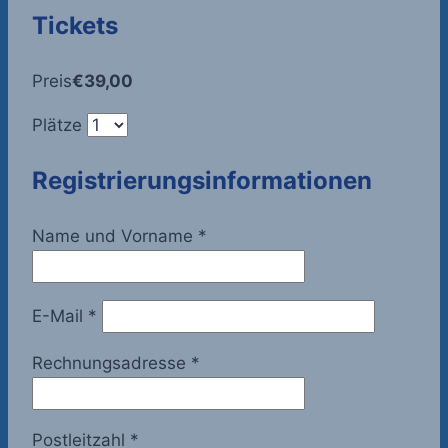
Tickets
Preis
€39,00
Plätze
Registrierungsinformationen
Name und Vorname
*
E-Mail
*
Rechnungsadresse
*
Postleitzahl
*