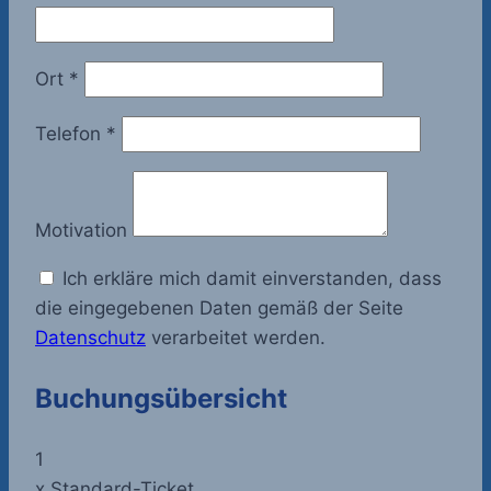
Ort
*
Telefon
*
Motivation
Ich erkläre mich damit einverstanden, dass
die eingegebenen Daten gemäß der Seite
Datenschutz
verarbeitet werden.
Buchungsübersicht
1
x
Standard-Ticket