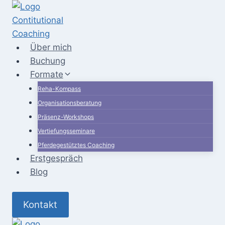
Zum
Inhalt
springen
Über mich
Buchung
Formate
Reha-Kompass
Organisationsberatung
Präsenz-Workshops
Vertiefungsseminare
Pferdegestütztes Coaching
Erstgespräch
Blog
Kontakt