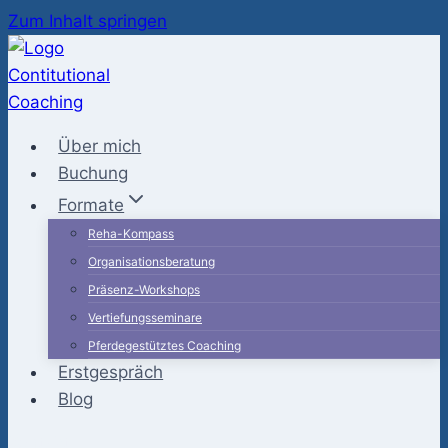
Zum Inhalt springen
Über mich
Buchung
Formate
Reha-Kompass
Organisationsberatung
Präsenz-Workshops
Vertiefungsseminare
Pferdegestütztes Coaching
Erstgespräch
Blog
Kontakt