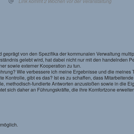
Link kommt 2 Wochen vor der Veranstaltung
 geprägt von den Spezifika der kommunalen Verwaltung multipro
ändnis gelebt wird, hat dabei nicht nur mit den handelnden P
ner sowie externer Kooperation zu tun.
 Führung? Wie verbessere ich meine Ergebnisse und die meine
e Kontrolle, gibt es das? Ist es zu schaffen, dass Mitarbeitend
lle, methodisch-fundierte Antworten anzustoßen sowie in die Ei
tet sich daher an Führungskräfte, die ihre Komfortzone erweite
 möglich.