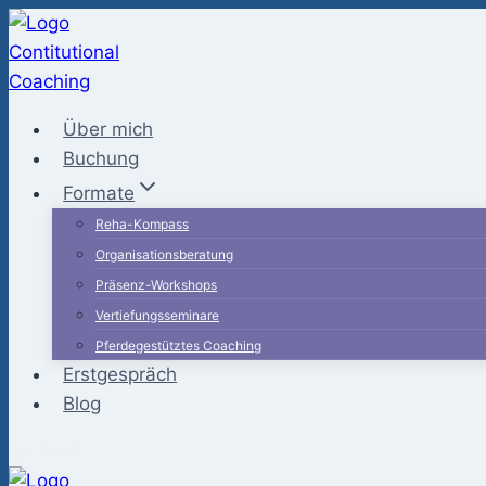
Zum
Inhalt
springen
Über mich
Buchung
Formate
Reha-Kompass
Organisationsberatung
Präsenz-Workshops
Vertiefungsseminare
Pferdegestütztes Coaching
Erstgespräch
Blog
Kontakt