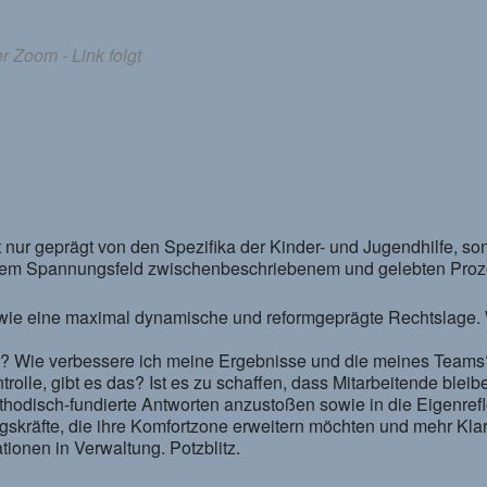
r Zoom - Link folgt
t nur geprägt von den Spezifika der Kinder- und Jugendhilfe, 
inem Spannungsfeld zwischenbeschriebenem und gelebten Proz
 sowie eine maximal dynamische und reformgeprägte Rechtslag
ng? Wie verbessere ich meine Ergebnisse und die meines Tea
rolle, gibt es das? Ist es zu schaffen, dass Mitarbeitende blei
ethodisch-fundierte Antworten anzustoßen sowie in die Eigenre
gskräfte, die ihre Komfortzone erweitern möchten und mehr Kla
ionen in Verwaltung. Potzblitz.