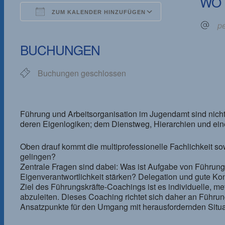
WO
ZUM KALENDER HINZUFÜGEN
pe
ICS herunterladen
Google Kalender
iCalendar
Office 365
Outlook Live
BUCHUNGEN
Buchungen geschlossen
Führung und Arbeitsorganisation im Jugendamt sind nich
deren Eigenlogiken; dem Dienstweg, Hierarchien und e
Oben drauf kommt die multiprofessionelle Fachlichkeit
gelingen?
Zentrale Fragen sind dabei: Was ist Aufgabe von Führu
Eigenverantwortlichkeit stärken? Delegation und gute Kont
Ziel des Führungskräfte-Coachings ist es individuelle, m
abzuleiten. Dieses Coaching richtet sich daher an Führun
Ansatzpunkte für den Umgang mit herausfordernden Situat