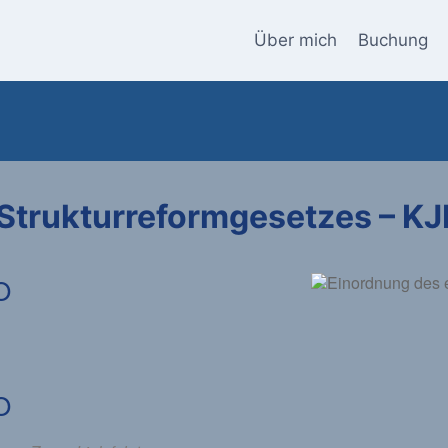
Über mich
Buchung
 Strukturreformgesetzes – K
O
O