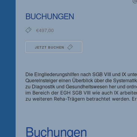
ICS herunterladen
Google Kalender
iCalendar
Office 365
Outlook Live
BUCHUNGEN
€497,00
JETZT BUCHEN
Die Eingliederungshilfen nach SGB VIII und IX unter
Quereinsteiger einen Überblick über die Systemati
zu Diagnostik und Gesundheitswesen her und ordn
im Bereich der EGH SGB VIII wie auch IX arbeit
zu weiteren Reha-Trägern betrachtet werden. Er
Buchungen