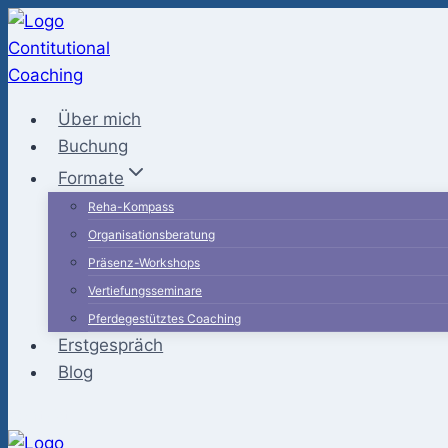
Zum
Inhalt
springen
Über mich
Buchung
Formate
Reha-Kompass
Organisationsberatung
Präsenz-Workshops
Vertiefungsseminare
Pferdegestütztes Coaching
Erstgespräch
Blog
Kontakt