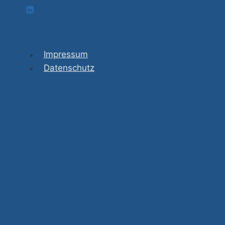
Impressum
Datenschutz
Über mich
Buchung
Untermenü
Formate
umschalten
Reha-Kompass
Organisationsberatung
Präsenz-Workshops
Vertiefungsseminare
Pferdegestütztes Coaching
Erstgespräch