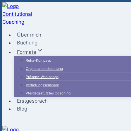
Zum
Inhalt
springen
Über mich
Buchung
Formate
Reha-Kompass
Organisationsberatung
Präsenz-Workshops
Vertiefungsseminare
Pferdegestütztes Coaching
Erstgespräch
Blog
Kontakt