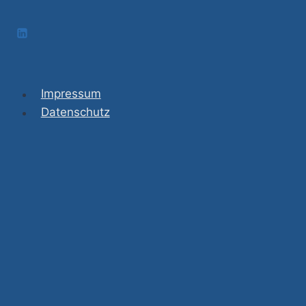
Impressum
Datenschutz
Über mich
Buchung
Untermenü
Formate
umschalten
Reha-Kompass
Organisationsberatung
Präsenz-Workshops
Vertiefungsseminare