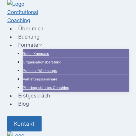
Zum
Inhalt
springen
Über mich
Buchung
Formate
Reha-Kompass
Organisationsberatung
Präsenz-Workshops
Vertiefungsseminare
Pferdegestütztes Coaching
Erstgespräch
Blog
Kontakt