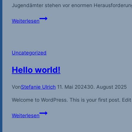
Jugendämter stehen vor enormen Herausforderun
Organisationsentwicklung
Weiterlesen
systemisch
oder
systemische
Organisationsentwicklung
Uncategorized
?!
Hello world!
Von
Stefanie Ulrich
11. Mai 2024
30. August 2025
Welcome to WordPress. This is your first post. Edit o
Hello
Weiterlesen
world!