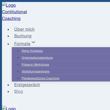
Zum
Inhalt
springen
Über mich
Buchung
Formate
Reha-Kompass
Organisationsberatung
Präsenz-Workshops
Vertiefungsseminare
Pferdegestütztes Coaching
Erstgespräch
Blog
Kontakt