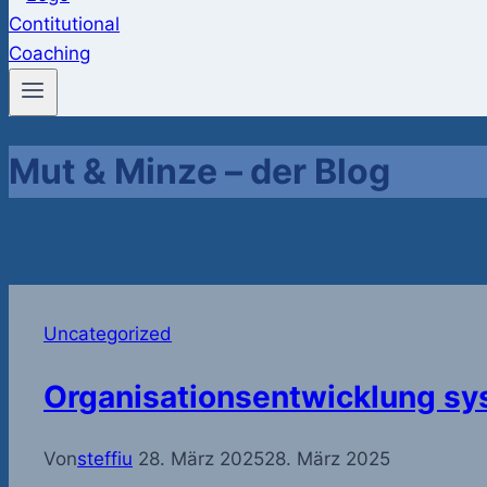
Mut & Minze – der Blog
Uncategorized
Organisationsentwicklung sy
Von
steffiu
28. März 2025
28. März 2025